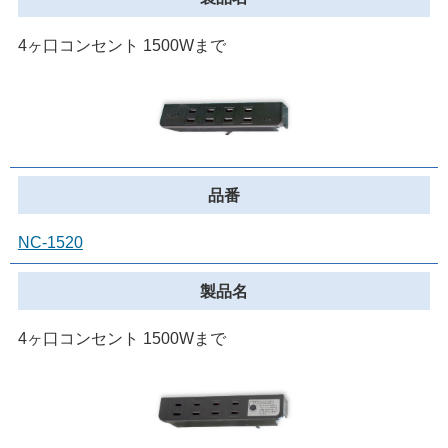
LED照明・電球
ベッドライト・白熱球
4ヶ口コンセント 1500Wまで
埋込コンセント・組立配線
雷ガード
安全タップ
一般向けLED照明
生活便利グッズ
NC-1520
こたつ・ヒーターユニット
特注コード製作
4ヶ口コンセント 1500Wまで
東芝テック取扱製品
採用情報
プライバシーポリシー