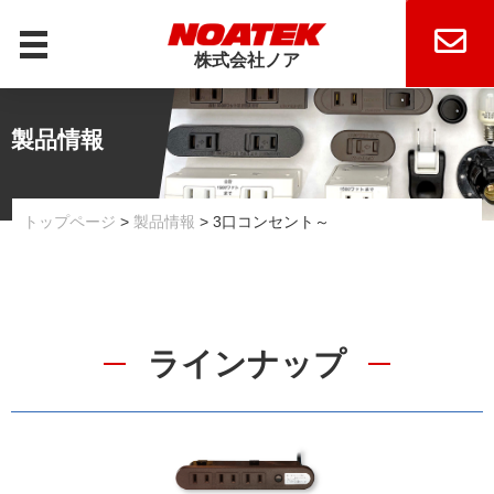
株式会社ノア
MENU
トップ
製品情報
事業案内
事業内容
トップページ
>
製品情報
> 3口コンセント～
私たちの強み
工場設備
会社案内
ラインナップ
会社案内
拠点・グループ会社について
製品情報