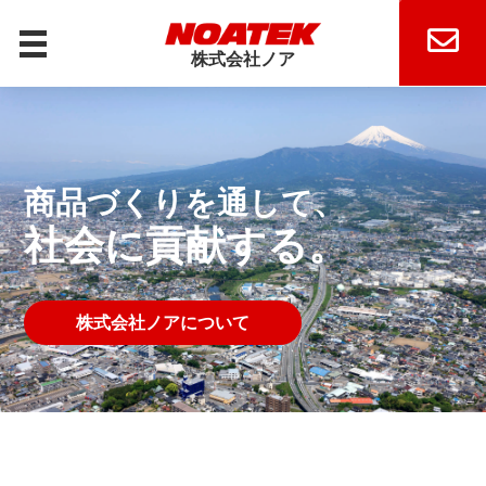
株式会社ノア
MENU
トップ
事業案内
商品づくりを通して、
高い技術力で、
事業内容
社会に貢献する。
ノアの製品。
海外拠点。
私たちの強み
工場設備
株式会社ノアについて
製品情報一覧
株式会社ノアの強み
海外拠点一覧
会社案内
会社案内
拠点・グループ会社について
製品情報