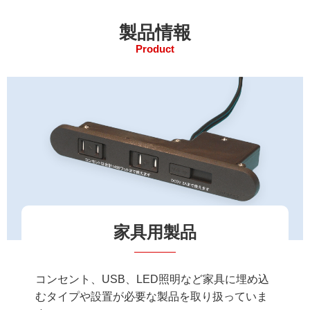
製品情報
製品情報
カタログダウンロード
Product
バンドヒーター
OEM受託
1口コンセント
2口コンセント
3口コンセント～
スイッチ付コンセント
USBコンセント
家具用製品
アダプター
スイッチ･調光器
コンセント、USB、LED照明など家具に埋め込
コード類
むタイプや設置が必要な製品を取り扱っていま