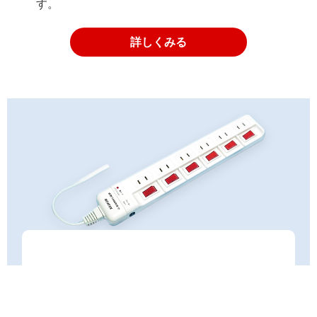
す。
LED照明・電球
ベッドライト・白熱球
詳しくみる
埋込コンセント・組立配線
雷ガード
安全タップ
一般向けLED照明
生活便利グッズ
こたつ・ヒーターユニット
特注コード製作
東芝テック取扱製品
採用情報
プライバシーポリシー