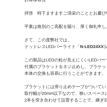
拝啓 時下ますますご清栄のこととお慶び
平素は格別のご高配を賜り、厚く御礼申し
さて、この度弊社では、
ドットレスLEDバーライト「
N-LED24X
この製品はLEDの粒が見えにくい
LEDバ
付属のブラケットをネジ止めし、ブラケッ
本体の交換も容易に行うことができます。
ブラケットには滑り止めテープがついてい
取付幅が20mm以下なので、狭いスペース
2本を突き合わせて設置することで、継ぎ