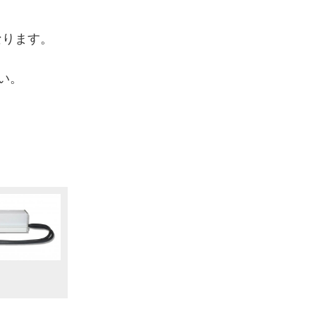
、
なります。
い。